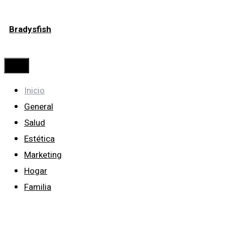
Saltar
Bradysfish
al
contenido
Menú
Inicio
General
Salud
Estética
Marketing
Hogar
Familia